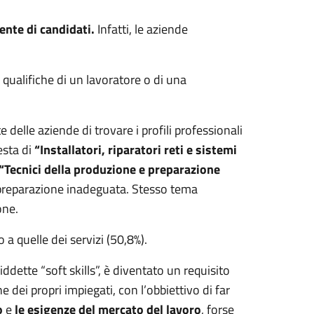
nte di candidati.
Infatti, le aziende
e qualifiche di un lavoratore o di una
delle aziende di trovare i profili professionali
esta di
“Installatori, riparatori reti e sistemi
“Tecnici della produzione e preparazione
na preparazione inadeguata. Stesso tema
ione.
 a quelle dei servizi (50,8%).
siddette “soft skills”, è diventato un requisito
e dei propri impiegati, con l’obbiettivo di far
o
e
le esigenze del mercato del lavoro
, forse