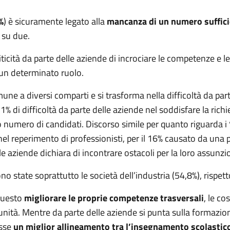
%
) è sicuramente legato alla
mancanza di un numero sufficie
o su due.
iticità da parte delle aziende di incrociare le competenze e l
ire un determinato ruolo.
e a diversi comparti e si trasforma nella difficoltà da parte 
1% di difficoltà da parte delle aziende nel soddisfare la richi
to numero di candidati. Discorso simile per quanto riguarda i
ltà nel reperimento di professionisti, per il 16% causato da u
lle aziende dichiara di incontrare ostacoli per la loro assunz
 state soprattutto le società dell’industria (54,8%), rispetto
questo
migliorare le proprie competenze trasversali
, le co
ità. Mentre da parte delle aziende si punta
sulla formazion
isse
un miglior allineamento tra l’insegnamento scolastic