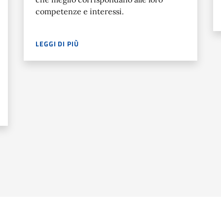
competenze e interessi.
LEGGI DI PIÙ
LA NUOVA FUNZIONALITÀ DEDICATA AGLI STUDENTI C
ME TORNANO CON UNA RINNOVATA VESTE GRAFICA E UN’ARCHITET