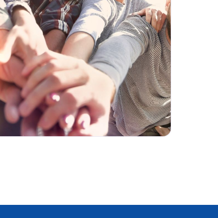
MY POTREBBERO ESSERE LA SCELTA GIUSTA. SCOPRI QUANTO CO
SA SI STUDIA AL LICEO DELLE SCIENZE UMANE? SE HAI UNA PA