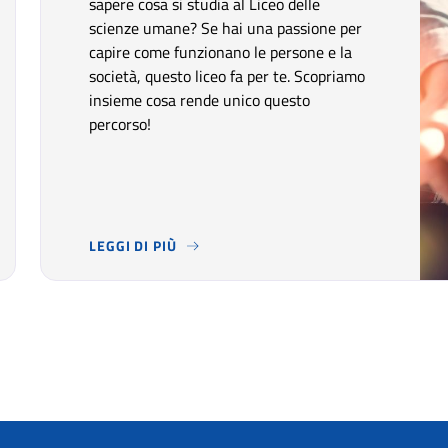
sapere cosa si studia al Liceo delle
scienze umane? Se hai una passione per
capire come funzionano le persone e la
società, questo liceo fa per te. Scopriamo
insieme cosa rende unico questo
percorso!
LEGGI DI PIÙ
LOMA MA NON VUOI FREQUENTARE L’UNIVERSITÀ? GLI ITS ACADE
LA SCUOLA DEL MESE
- SEI CURIOSO DI SAPERE CO