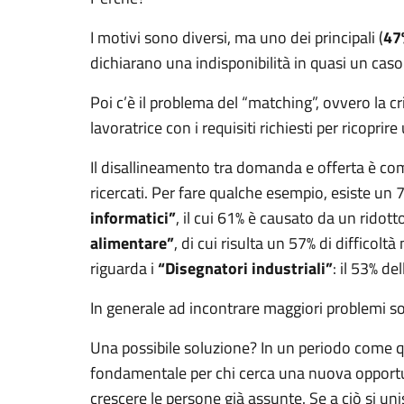
I motivi sono diversi, ma uno dei principali (
47
dichiarano una indisponibilità in quasi un cas
Poi c’è il problema del “matching”, ovvero la cr
lavoratrice con i requisiti richiesti per ricopr
Il disallineamento tra domanda e offerta è comun
ricercati. Per fare qualche esempio, esiste un 7
informatici”
, il cui 61% è causato da un ridot
alimentare”
, di cui risulta un 57% di diffico
riguarda i
“Disegnatori industriali”
:
il 53% de
In generale ad incontrare maggiori problemi sono
Una possibile soluzione? In un periodo come 
fondamentale per chi cerca una nuova opportun
crescere le persone già assunte. Se a ciò si un