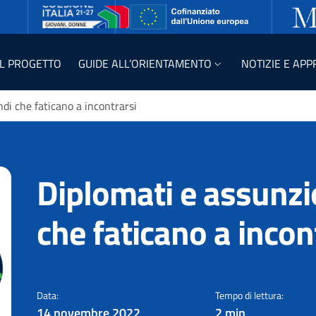
IL PROGETTO
GUIDE ALL’ORIENTAMENTO
NOTIZIE E AP
di che faticano a incontrarsi
Diplomati e assunzi
che faticano a incon
AAA diplomati cercasi: 
Data:
Tempo di lettura:
14 novembre 2022
2 min