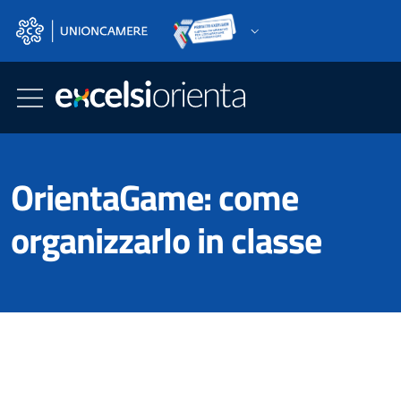
Skip to main content
Go to footer
OrientaGame: come
organizzarlo in classe