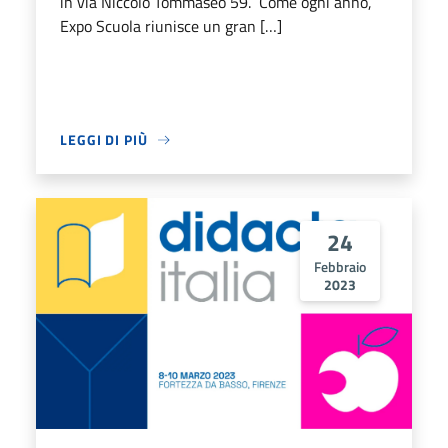
in via Niccolò Tommaseo 59. Come ogni anno,
Expo Scuola riunisce un gran […]
LEGGI DI PIÙ
24
Febbraio
2023